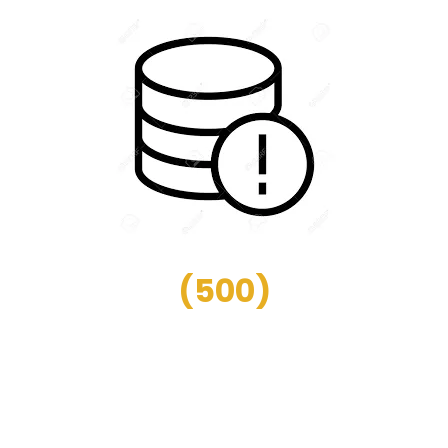
(
500
)