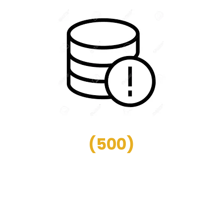
(
500
)