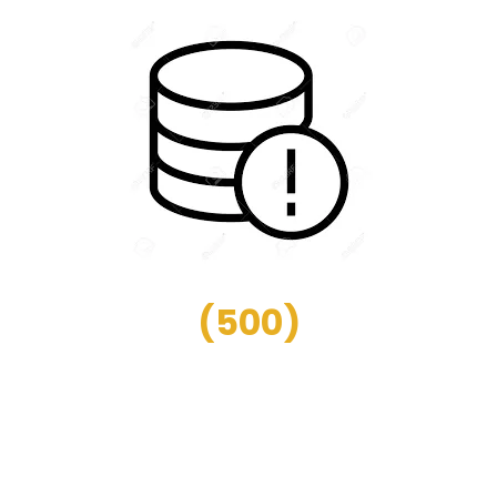
(
500
)