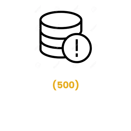
(
500
)