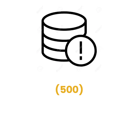
(
500
)