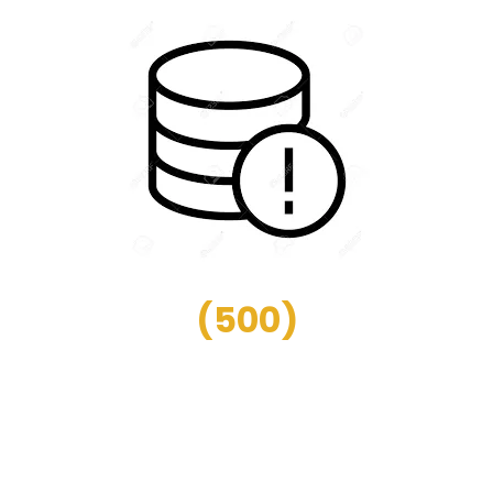
(
500
)