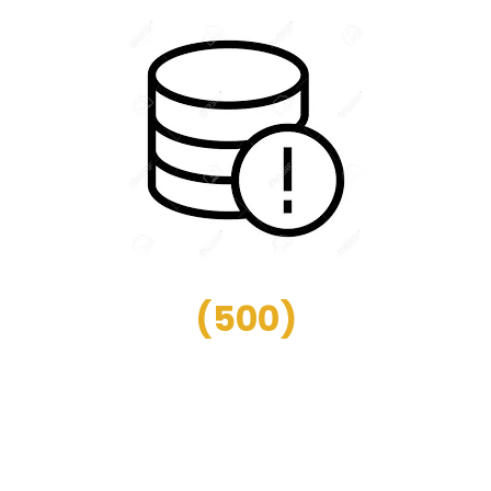
(
500
)