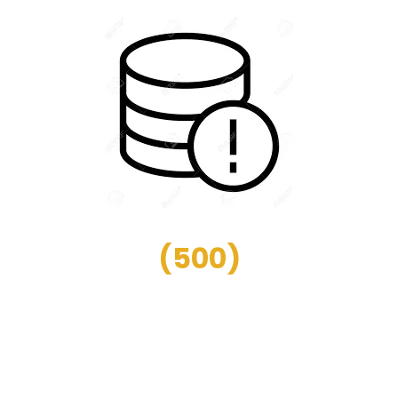
(
500
)