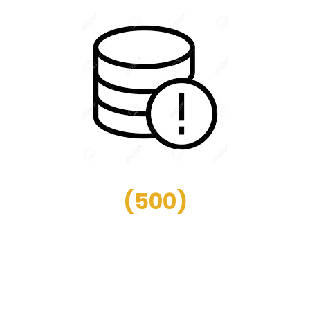
(
500
)