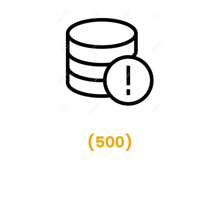
(
500
)