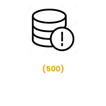
(
500
)