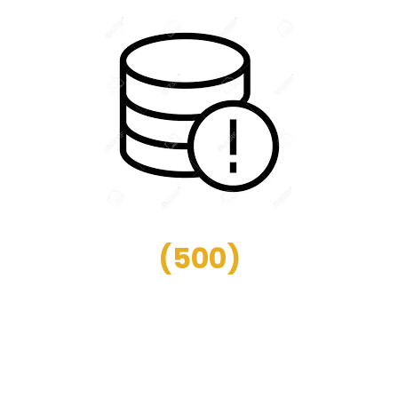
(
500
)