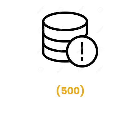
(
500
)