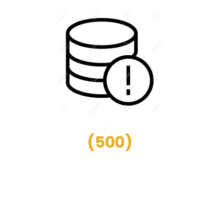
(
500
)