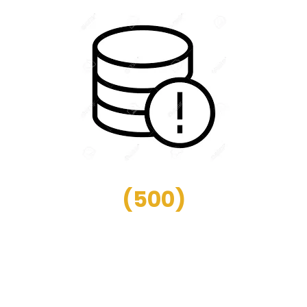
(
500
)