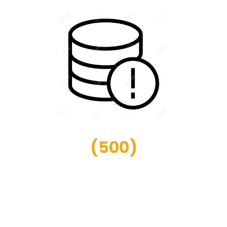
(
500
)