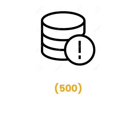
(
500
)