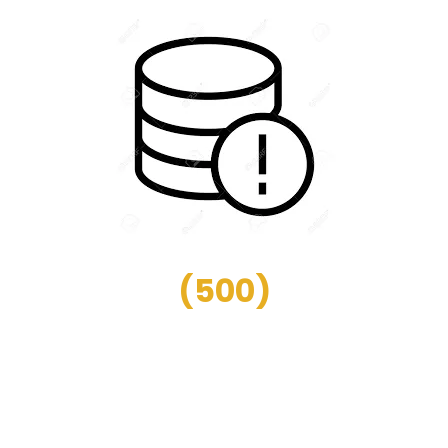
(
500
)