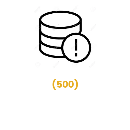
(
500
)