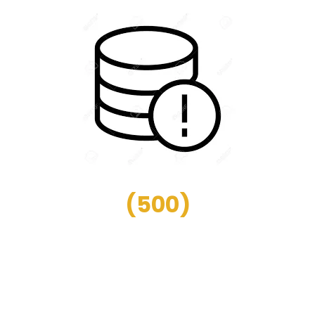
(
500
)