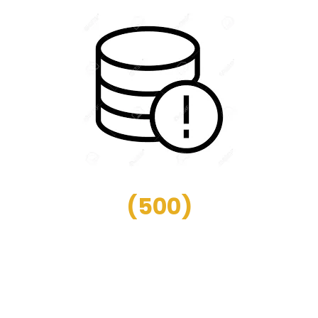
(
500
)