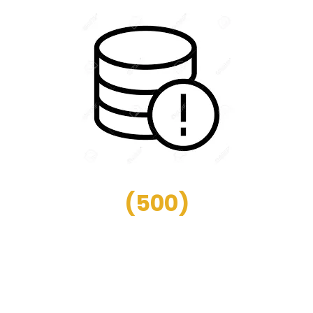
(
500
)