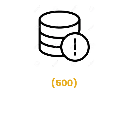
(
500
)