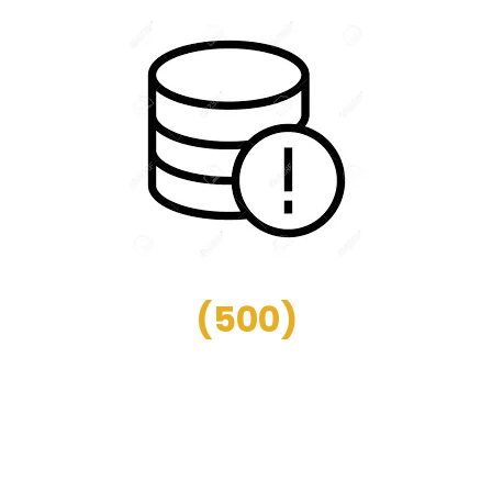
(
500
)