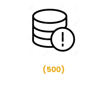
(
500
)