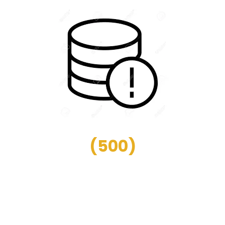
(
500
)