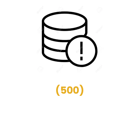
(
500
)