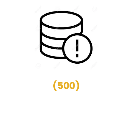
(
500
)