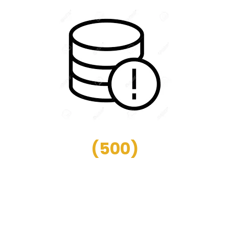
(
500
)