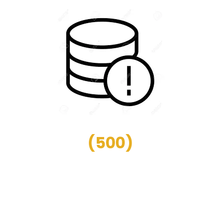
(
500
)