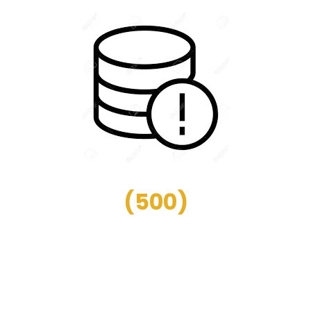
(
500
)