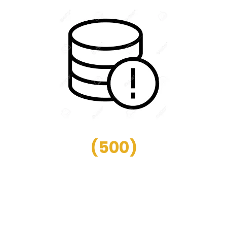
(
500
)