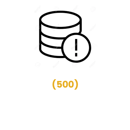
(
500
)