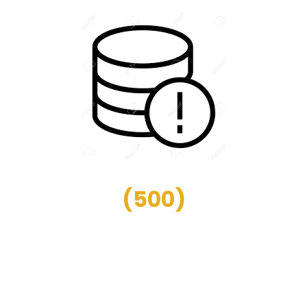
(
500
)