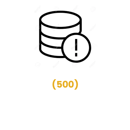
(
500
)