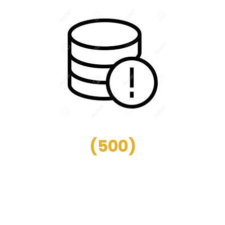
(
500
)