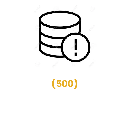
(
500
)