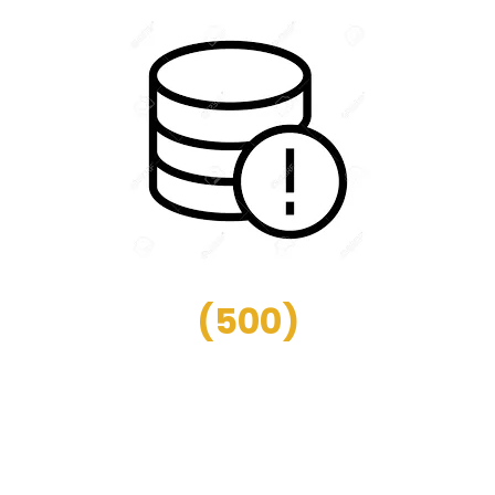
(
500
)