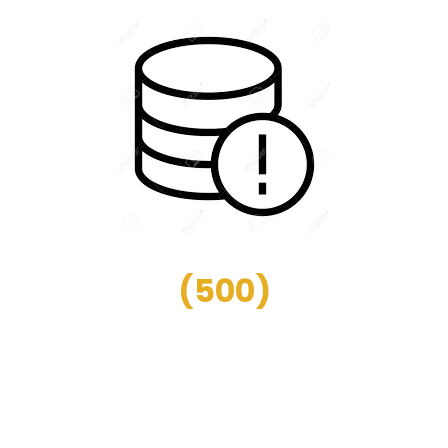
(
500
)