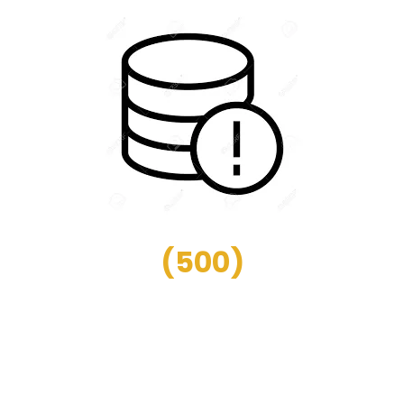
(
500
)