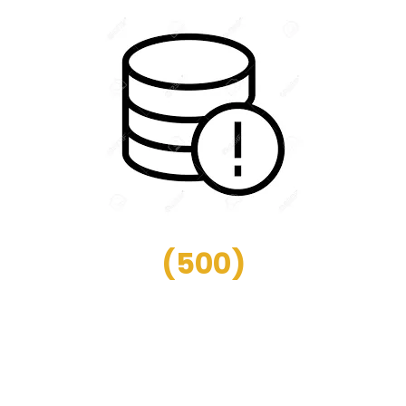
(
500
)