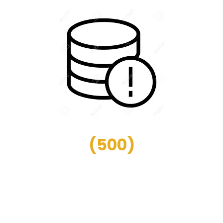
(
500
)