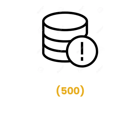
(
500
)