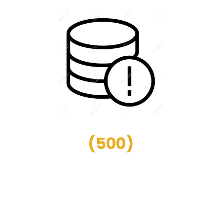
(
500
)