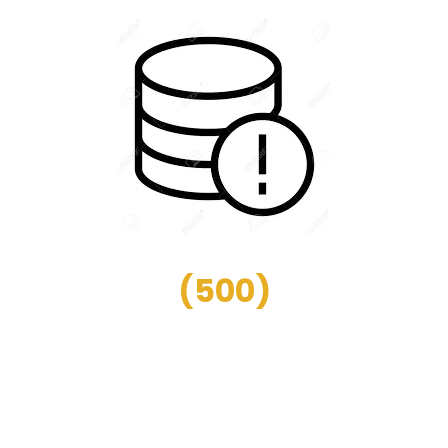
(
500
)