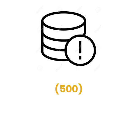
(
500
)