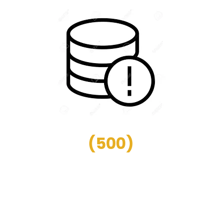
(
500
)