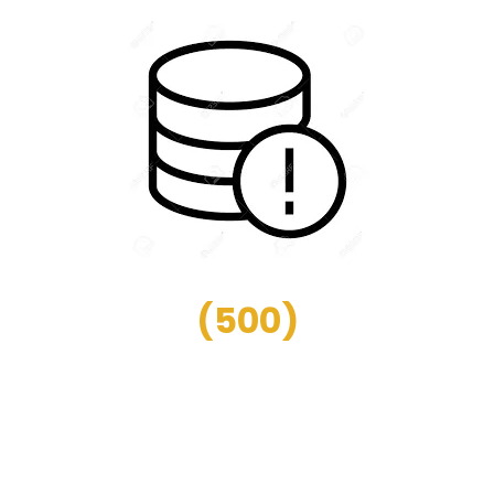
(
500
)