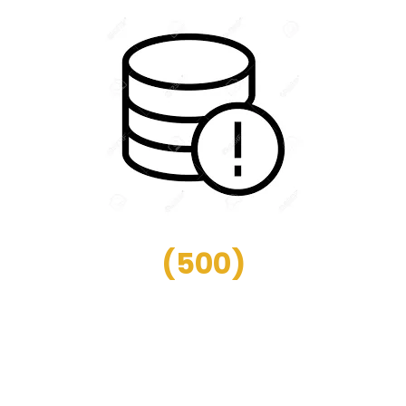
(
500
)