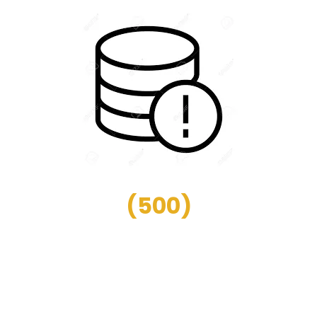
(
500
)